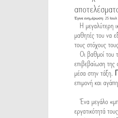
αποτελέσματα
Μηχανογραφικό
Οδηγοί
Έγινε ενημέρωση:
25 Ιουλ
  Η μεγαλύτερη ι
μαθητές του να ε
τους στόχους του
   Οι βαθμοί του τετραμήνου στα φιλολογικά μαθήματα είναι απλώς η 
επιβεβαίωση της 
μέσα στην τάξη. 
Π
επιμονή και αγάπη
   Ένα μεγάλο «μπράβο» σε όλους τους μαθητές μας στο Κερατσίνι για την 
εργατικότητά τους