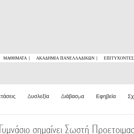
ΜΑΘΗΜΑΤΑ |
ΑΚΑΔΗΜΙΑ ΠΑΝΕΛΛΑΔΙΚΩΝ |
ΕΠΙΤΥΧΟΝΤΕΣ 
ετάσεις
Δυσλεξία
Διάβασμα
Εφηβεία
Σχ
Άγχος
Πανελλαδικές Εξετάσεις, Νέα, Βάσεις
Βάσ
 Γυμνάσιο σημαίνει Σωστή Προετοιμασ