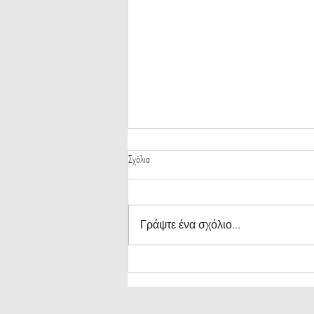
Σχόλια
Γράψτε ένα σχόλιο...
Τεχνικές μάθησης για μαθητές με
διάσπαση προσοχής