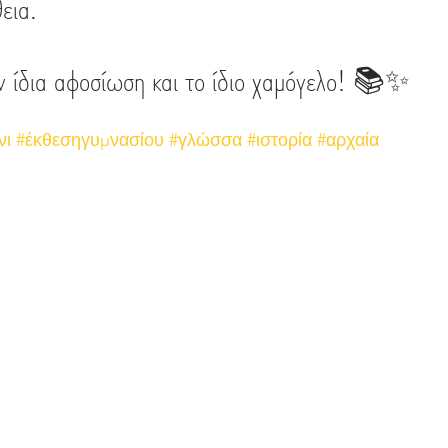
εια.
ην ίδια αφοσίωση και το ίδιο χαμόγελο! 📚✨
νι
#έκθεσηγυμνασίου
#γλώσσα
#ιστορία
#αρχαία